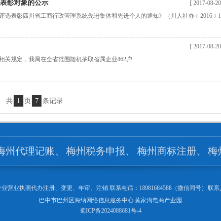
表彰对象的公示
[ 2017-08-20
选表彰四川省工商行政管理系统先进集体和先进个人的通知》（川人社办﹝2016﹞1
[ 2017-08-20
关规定，我局在全省范围随机抽取省属企业862户
共
1
页
7
条记录
梅州代理记账
、
梅州税务申报
、
梅州商标注册
、
梅
业营业执照代办注册、变更、年审、注销 联系电话：18981684588（微信同号） 联
巴中市巴州区海纳网络信息服务中心 黄家沟电商产业园
蜀ICP备2024088681号-4