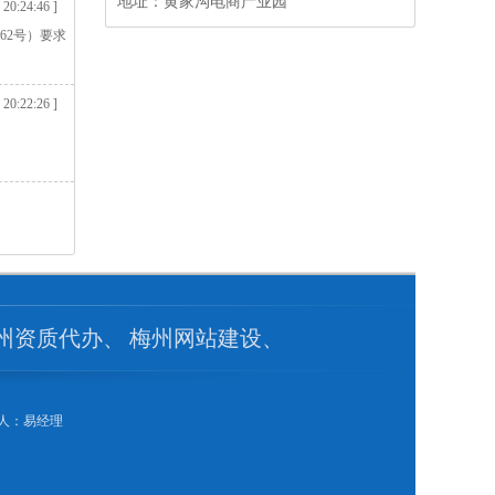
地址：
黄家沟电商产业园
 20:24:46 ]
62号）要求
 20:22:26 ]
州资质代办
、
梅州网站建设
、
系人：易经理